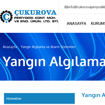
info@cukurovaperiyodik
link facebook
link instagram
link youtube
ANASAYFA
KURUM
Anasayfa
Yangın Algılama ve Alarm Sistemleri
Yangın Algılama
Yangın A
Hizmetler