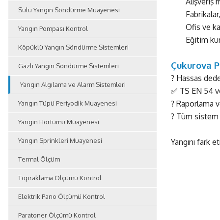
Alışveriş 
Sulu Yangın Söndürme Muayenesi
Fabrikalar
Ofis ve k
Yangın Pompası Kontrol
Eğitim ku
Köpüklü Yangın Söndürme Sistemleri
Çukurova P
Gazlı Yangın Söndürme Sistemleri
? Hassas dedek
Yangın Algılama ve Alarm Sistemleri
✅ TS EN 54 ve
? Raporlama ve
Yangın Tüpü Periyodik Muayenesi
? Tüm sistem 
Yangın Hortumu Muayenesi
Yangın Sprinkleri Muayenesi
Yangını fark e
Termal Ölçüm
Topraklama Ölçümü Kontrol
Elektrik Pano Ölçümü Kontrol
Paratoner Ölçümü Kontrol