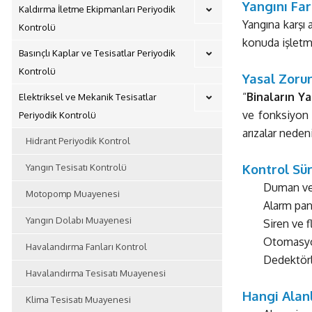
Yangını Far
Kaldırma İletme Ekipmanları Periyodik
Yangına karşı
Kontrolü
konuda işletme
Basınçlı Kaplar ve Tesisatlar Periyodik
Kontrolü
Yasal Zoru
“
Binaların Y
Elektriksel ve Mekanik Tesisatlar
ve fonksiyon 
Periyodik Kontrolü
arızalar nedeni
Hidrant Periyodik Kontrol
Kontrol Sü
Yangın Tesisatı Kontrolü
Duman ve ı
Motopomp Muayenesi
Alarm pan
Yangın Dolabı Muayenesi
Siren ve f
Otomasyon
Havalandırma Fanları Kontrol
Dedektörl
Havalandırma Tesisatı Muayenesi
Hangi Alan
Klima Tesisatı Muayenesi