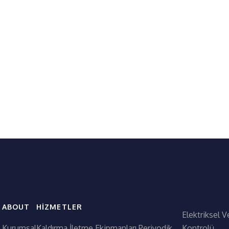
ABOUT
HIZMETLER
Elektriksel V
Kurumsal
Kaldırma İletme Ekipmanları Periyodik
Kontrolü