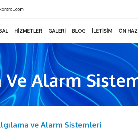
kontrol.com
SAL
HIZMETLER
GALERI
BLOG
İLETIŞIM
ÖN HAZ
 Ve Alarm Sistem
lgılama ve Alarm Sistemleri