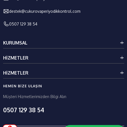
destek@cukurovaperiyodikkontrol.com
0507 129 38 54
KURUMSAL
Kurumsal
HIZMETLER
Galeri
Blog
Kaldırma İletme Ekipmanları Periyodik Kontrolü
HIZMETLER
İletişim
Basınçlı Kaplar Ve Tesisatlar Periyodik Kontrolü
Elektriksel Ve Mekanik Tesisatlar Periyodik Kontrolü
HEMEN BIZE ULAŞIN
Raf, Makine Ve Tezgâh Periyodik Kontrolü
Müşteri Hizmetlerimizden Bilgi Alın
0507 129 38 54