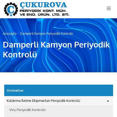
menu mobile
Anasayfa
Damperli Kamyon Periyodik Kontrolü
Damperli Kamyon Periyodik
Kontrolü
Hizmetler
Kaldırma İletme Ekipmanları Periyodik Kontrolü
Vinç Periyodik Kontrolü