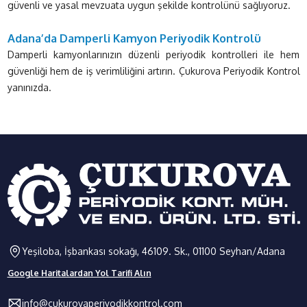
güvenli ve yasal mevzuata uygun şekilde kontrolünü sağlıyoruz.
Adana’da
Damperli Kamyon Periyodik Kontrolü
Damperli kamyonlarınızın düzenli periyodik kontrolleri ile hem
güvenliği hem de iş verimliliğini artırın. Çukurova Periyodik Kontrol
yanınızda.
Yeşiloba, İşbankası sokağı, 46109. Sk., 01100 Seyhan/Adana
Google Haritalardan Yol Tarifi Alın
info@cukurovaperiyodikkontrol.com