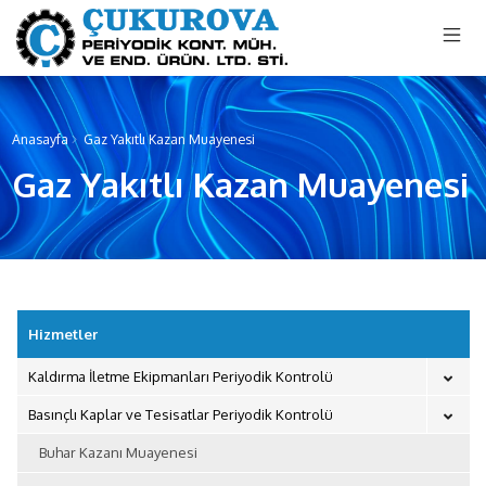
menu mobile
Anasayfa
Gaz Yakıtlı Kazan Muayenesi
Gaz Yakıtlı Kazan Muayenesi
Hizmetler
Kaldırma İletme Ekipmanları Periyodik Kontrolü
Basınçlı Kaplar ve Tesisatlar Periyodik Kontrolü
Buhar Kazanı Muayenesi