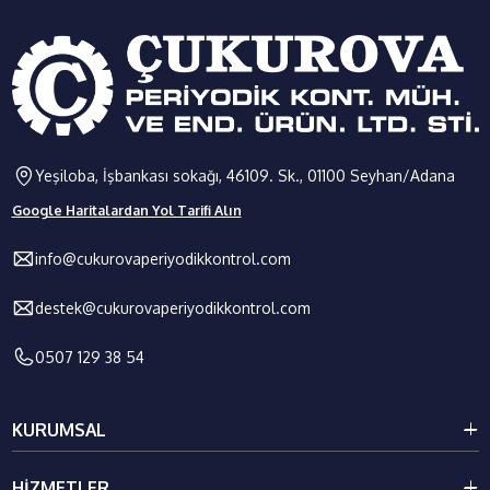
Yeşiloba, İşbankası sokağı, 46109. Sk., 01100 Seyhan/Adana
Google Haritalardan Yol Tarifi Alın
info@cukurovaperiyodikkontrol.com
destek@cukurovaperiyodikkontrol.com
0507 129 38 54
KURUMSAL
Kurumsal
HIZMETLER