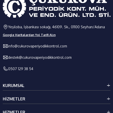
Yeşiloba, İşbankası sokağı, 46109. Sk., 01100 Seyhan/Adana
Google Haritalardan Yol Tarifi Alın
info@cukurovaperiyodikkontrol.com
destek@cukurovaperiyodikkontrol.com
0507 129 38 54
KURUMSAL
Kurumsal
HIZMETLER
Galeri
Blog
Kaldırma İletme Ekipmanları Periyodik Kontrolü
HIZMETLER