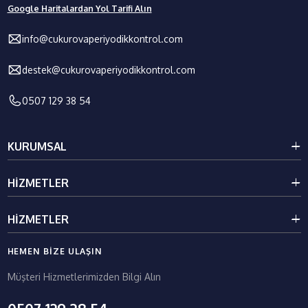
Google Haritalardan Yol Tarifi Alın
info@cukurovaperiyodikkontrol.com
destek@cukurovaperiyodikkontrol.com
0507 129 38 54
KURUMSAL
Kurumsal
HIZMETLER
Galeri
Blog
Kaldırma İletme Ekipmanları Periyodik Kontrolü
HIZMETLER
İletişim
Basınçlı Kaplar Ve Tesisatlar Periyodik Kontrolü
Elektriksel Ve Mekanik Tesisatlar Periyodik Kontrolü
HEMEN BIZE ULAŞIN
Raf, Makine Ve Tezgâh Periyodik Kontrolü
Müşteri Hizmetlerimizden Bilgi Alın