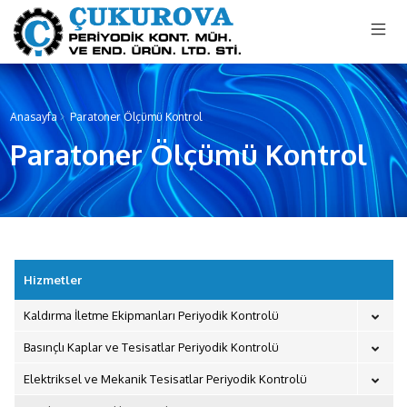
menu mobile
Anasayfa
Paratoner Ölçümü Kontrol
Paratoner Ölçümü Kontrol
Hizmetler
Kaldırma İletme Ekipmanları Periyodik Kontrolü
Basınçlı Kaplar ve Tesisatlar Periyodik Kontrolü
Elektriksel ve Mekanik Tesisatlar Periyodik Kontrolü