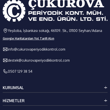
Yeşiloba, İşbankası sokağı, 46109. Sk., 01100 Seyhan/Adana
Google Haritalardan Yol Tarifi Alın
info@cukurovaperiyodikkontrol.com
destek@cukurovaperiyodikkontrol.com
0507 129 38 54
KURUMSAL
Kurumsal
HIZMETLER
Galeri