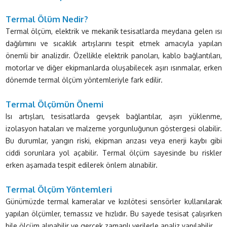
Termal Ölüm Nedir?
Termal ölçüm, elektrik ve mekanik tesisatlarda meydana gelen ısı
dağılımını ve sıcaklık artışlarını tespit etmek amacıyla yapılan
önemli bir analizdir. Özellikle elektrik panoları, kablo bağlantıları,
motorlar ve diğer ekipmanlarda oluşabilecek aşırı ısınmalar, erken
dönemde termal ölçüm yöntemleriyle fark edilir.
Termal Ölçümün Önemi
Isı artışları, tesisatlarda gevşek bağlantılar, aşırı yüklenme,
izolasyon hataları ve malzeme yorgunluğunun göstergesi olabilir.
Bu durumlar, yangın riski, ekipman arızası veya enerji kaybı gibi
ciddi sorunlara yol açabilir. Termal ölçüm sayesinde bu riskler
erken aşamada tespit edilerek önlem alınabilir.
Termal Ölçüm Yöntemleri
Günümüzde termal kameralar ve kızılötesi sensörler kullanılarak
yapılan ölçümler, temassız ve hızlıdır. Bu sayede tesisat çalışırken
bile ölçüm alınabilir ve gerçek zamanlı verilerle analiz yapılabilir.