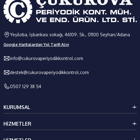
Yeşiloba, İşbankası sokağı, 46109. Sk., 01100 Seyhan/Adana
Google Haritalardan Yol Tarifi Alın
info@cukurovaperiyodikkontrol.com
destek@cukurovaperiyodikkontrol.com
0507 129 38 54
KURUMSAL
Kurumsal
HIZMETLER
Galeri
Blog
Kaldırma İletme Ekipmanları Periyodik Kontrolü