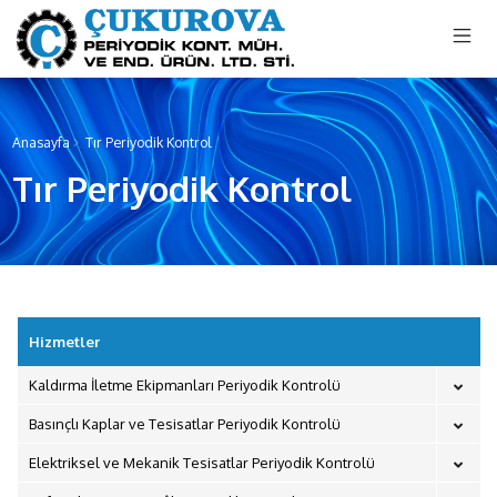
menu mobile
Anasayfa
Tır Periyodik Kontrol
Tır Periyodik Kontrol
Hizmetler
Kaldırma İletme Ekipmanları Periyodik Kontrolü
Basınçlı Kaplar ve Tesisatlar Periyodik Kontrolü
Elektriksel ve Mekanik Tesisatlar Periyodik Kontrolü