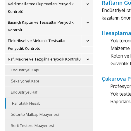
Rafların Gü
Kaldırma İletme Ekipmanları Periyodik
Endüstriyel ra
Kontrolü
kazaların önü
Basınçlı Kaplar ve Tesisatlar Periyodik
Kontrolü
Hesaplama 
Yük türün
Elektriksel ve Mekanik Tesisatlar
Malzeme k
Periyodik Kontrolü
Kolon ve k
Raf, Makine ve Tezgâh Periyodik Kontrolü
Güvenlik 
Endüstriyel Kapı
Çukurova P
Seksiyonel Kapı
Profesyon
Endüstriyel Raf
Yük testl
Raporlama 
Raf Statik Hesabı
Sütunlu Matkap Muayenesi
Şerit Testere Muayenesi