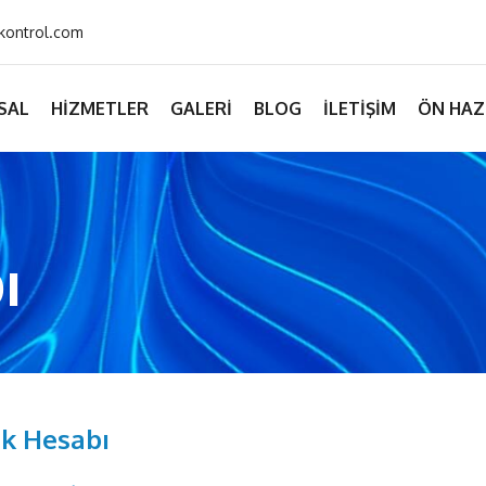
kontrol.com
SAL
HIZMETLER
GALERI
BLOG
İLETIŞIM
ÖN HAZ
ı
ik Hesabı