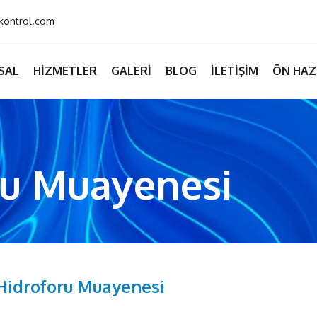
kontrol.com
SAL
HIZMETLER
GALERI
BLOG
İLETIŞIM
ÖN HAZ
ru Muayenesi
Hidroforu Muayenesi