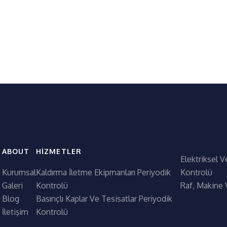
ABOUT
HIZMETLER
Elektriksel V
Kurumsal
Kaldırma İletme Ekipmanları Periyodik
Kontrolü
Galeri
Kontrolü
Raf, Makine 
Blog
Basınçlı Kaplar Ve Tesisatlar Periyodik
İletişim
Kontrolü