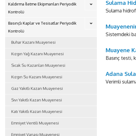
Sulama Hid
Kaldırma İletme Ekipmanları Periyodik
Sulama hidrofo
Kontrolü
Basınçlı Kaplar ve Tesisatlar Periyodik
Muayeneni
Kontrolü
Sistemdeki bas
Buhar Kazanı Muayenesi
Muayene K
Kızgın Yağ Kazanı Muayenesi
Basınç testi, 
Sıcak Su Kazanları Muayenesi
Adana Sula
Kızgın Su Kazanı Muayenesi
Verimli sulama
Gaz Yakıtlı Kazan Muayenesi
Sıvı Yakıtlı Kazan Muayenesi
Katı Yakıtlı Kazan Muayenesi
Emniyet Ventili Muayenesi
Emniyet Vanası Muayenesi